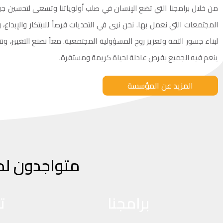
من خلال برامجنا التي تضع الإنسان في صلب أولوياتنا وتسعى لتحسين جو
المجتمعات التي نعمل بها. نحن نرى في التحديات فرصاً للابتكار والإبداع،
لبناء جسور الثقة وتعزيز روح المسؤولية المجتمعية. معاً نصنع التغيير، ون
ينعم فيه الجميع بفرص عادلة لحياة كريمة ومستقرة.
المزيد عن المؤسسة
متواجدون ل
برامجنا
ت