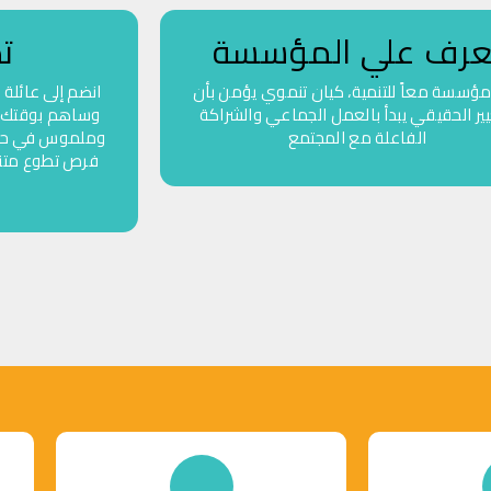
عرف علي المؤسسة
ت
 مؤسسة
معاً للتنمية
، كيان تنموي يؤمن بأن
انضم إلى عائلة
يير الحقيقي يبدأ بالعمل الجماعي والشراكة
وساهم بوقتك و
الفاعلة مع المجتمع
وملموس في حياة
فرص تطوع متن