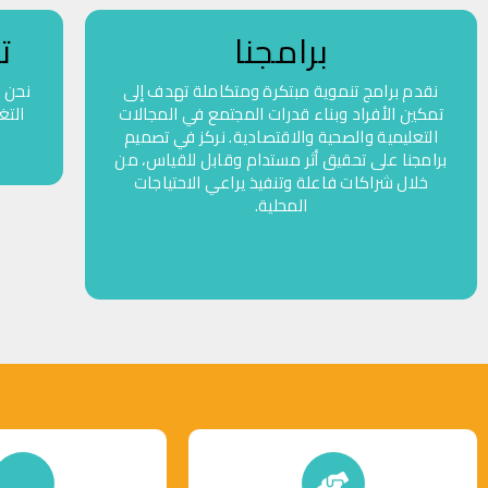
برامجنا
ت
نقدم برامج تنموية مبتكرة ومتكاملة تهدف إلى
نحن
تمكين الأفراد وبناء قدرات المجتمع في المجالات
التغ
التعليمية والصحية والاقتصادية. نركز في تصميم
برامجنا على تحقيق أثر مستدام وقابل للقياس، من
خلال شراكات فاعلة وتنفيذ يراعي الاحتياجات
المحلية.